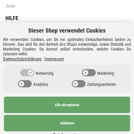
Jobs
HILFE
Dieser Shop verwendet Cookies
Batteriegesetzhinweise
Wir verwenden Cookies, um Dir ein optimales Einkaufserlebnis bieten zu
Vertrag widerrufen
können. Das sind für den Betrieb des Shops notwendige, sowie Statistik und
Marketing Cookies. Du kannst selbst entscheiden, welche Cookies Du
zulassen willst.
Versandkosten und Lieferzeiten
Datenschutzerklärung
Impressum
Zahlungsarten
Notwendig
Marketing
Analytics
Zahlungsanbieter
Alle akzeptieren
Ab 99€
AGB
Barrierefreiheit
versandkostenfrei nach
Widerrufsrecht
Datenschutz
Ablehnen
Deutschland und