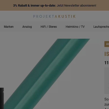
3% Rabatt & immer up-to-date:
Jetzt Newsletter abonnieren!
Marken
Analog
HiFi / Stereo
Heimkino / TV
Lautsprech
A
I
-
11
So
zu