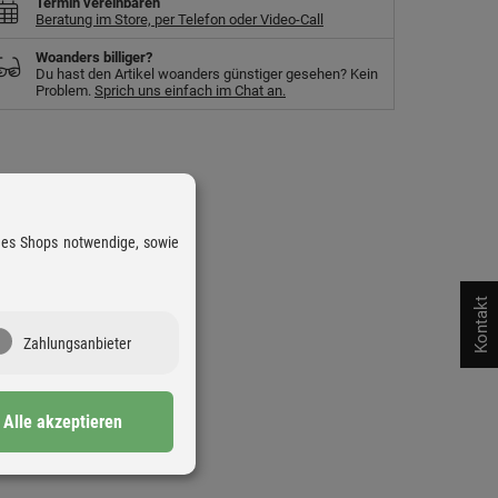
Termin vereinbaren
Beratung im Store, per Telefon oder Video-Call
Woanders billiger?
Du hast den Artikel woanders günstiger gesehen? Kein
Problem.
Sprich uns einfach im Chat an.
 des Shops notwendige, sowie
Kontakt
Zahlungsanbieter
Alle akzeptieren