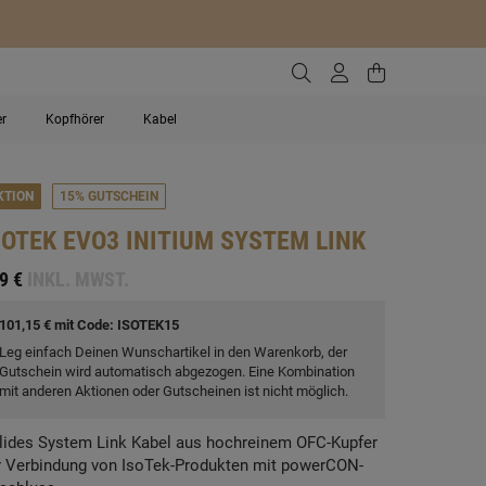
Zur Suche gehen
Zum Kundenko
Zum Waren
er
Kopfhörer
Kabel
KTION
15% GUTSCHEIN
SOTEK
EVO3 INITIUM SYSTEM LINK
9 €
INKL. MWST.
101,15 € mit Code: ISOTEK15
Leg einfach Deinen Wunschartikel in den Warenkorb, der
Gutschein wird automatisch abgezogen. Eine Kombination
mit anderen Aktionen oder Gutscheinen ist nicht möglich.
lides System Link Kabel aus hochreinem OFC-Kupfer
r Verbindung von IsoTek-Produkten mit powerCON-