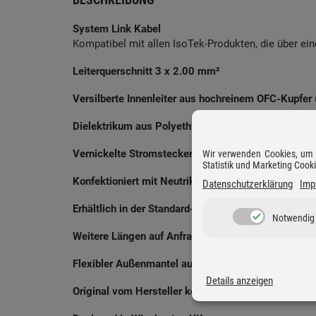
System Link Kabel
Kompatibel mit allen IsoTek-Produkten, die über e
Leiterquerschnitt 3 x 2.00 mm²
Versilberte Innenleiter aus hochreinem OFC-Kupfer
Dielektrikum aus Polyethylene (PE)
Vernickelte Stromstecker aus massivem Kupfe
Wir verwenden Cookies, um D
Statistik und Marketing Cook
Konfektioniert mit Neutrik powerCON und IEC C13
Datenschutzerklärung
Imp
Erhältlich in der Standard-Länge 0.50 m
Notwendig
Weitere Längen auf Anfrage
Flexibler Außenmantel aus grauem PVC
Details anzeigen
Original vom Hersteller konfektioniert