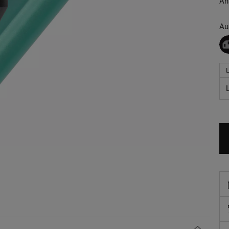
An
Au
L