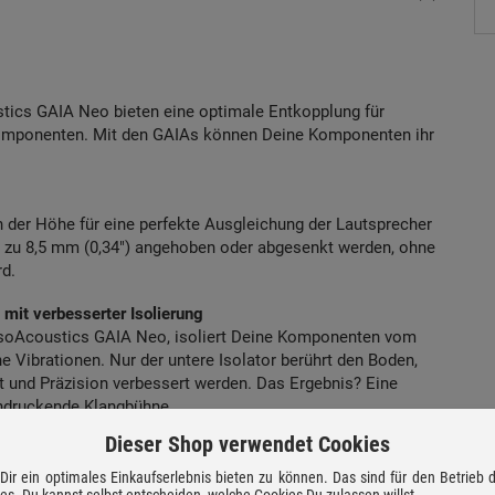
stics GAIA Neo bieten eine optimale Entkopplung für
omponenten. Mit den GAIAs können Deine Komponenten ihr
n der Höhe für eine perfekte Ausgleichung der Lautsprecher
zu 8,5 mm (0,34″) angehoben oder abgesenkt werden, ohne
rd.
 mit verbesserter Isolierung
 IsoAcoustics GAIA Neo, isoliert Deine Komponenten vom
e Vibrationen. Nur der untere Isolator berührt den Boden,
it und Präzision verbessert werden. Das Ergebnis? Eine
indruckende Klangbühne.
Dieser Shop verwendet Cookies
ter
rden an die Lautsprecher geschraubt, um vorhandene Spikes
ir ein optimales Einkaufserlebnis bieten zu können. Das sind für den Betrieb
ies. Du kannst selbst entscheiden, welche Cookies Du zulassen willst.