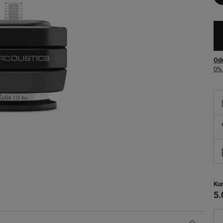
Ode
0% 
Ku
5