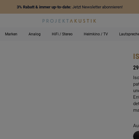
3% Rabatt & immer up-to-date:
Jetzt Newsletter abonnieren!
Marken
Analog
HiFi / Stereo
Heimkino / TV
Lautsprech
I
-
29
Is
pa
un
En
de
ma
Au