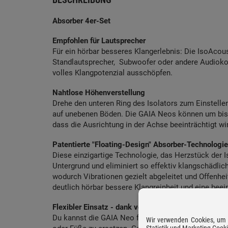
Absorber 4er-Set
Empfohlen für Lautsprecher
Für ein hörbar besseres Klangerlebnis: Die IsoAcou
Standlautsprecher, Subwoofer oder andere Audiok
volles Klangpotenzial ausschöpfen.
Nahtlose Höhenverstellung
Drehe den unteren Ring des Isolators zum Einstelle
auf unebenen Böden. Die GAIA Neos können um bis 
dass die Ausrichtung in der Achse beeinträchtigt wi
Patentierte "Floating-Design" Absorber-Technologie
Diese einzigartige Technologie, das Herzstück der
Untergrund und eliminiert so effektiv klangschädlich
wodurch Vibrationen gezielt abgeleitet und Offenhe
deutlich hörbar bessere Klangreinheit und eine bee
Flexibler Einsatz - dank verschiedener Gewindeadap
Du kannst die GAIA Neo flexibel einsetzen: Sie we
Wir verwenden Cookies, um D
Statistik und Marketing Cook