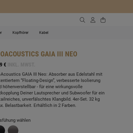
Zur Suche gehen
Zum Kundenko
Zum Waren
er
Kopfhörer
Kabel
SOACOUSTICS
GAIA III NEO
9 €
INKL. MWST.
oAcoustics GAIA III Neo: Absorber aus Edelstahl mit
tentiertem “Floating-Design”, verbesserte Isolierung
d höhenverstellbar - für eine wirkungsvolle
tkopplung Deiner Lautsprecher und Subwoofer für ein
tailreiches, unverfälschtes Klangbild. 4er-Set. 32 kg
x. Belastbarkeit. Erhältlich in 2 Farben.
sfühung wählen