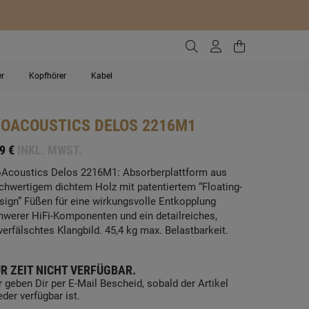
Zur Suche gehen
Zum Kundenko
Zum Waren
er
Kopfhörer
Kabel
SOACOUSTICS
DELOS 2216M1
9 €
INKL. MWST.
oAcoustics Delos 2216M1: Absorberplattform aus
chwertigem dichtem Holz mit patentiertem “Floating-
sign” Füßen für eine wirkungsvolle Entkopplung
hwerer HiFi-Komponenten und ein detailreiches,
verfälschtes Klangbild. 45,4 kg max. Belastbarkeit.
R ZEIT NICHT VERFÜGBAR.
r geben Dir per E-Mail Bescheid, sobald der Artikel
eder verfügbar ist.