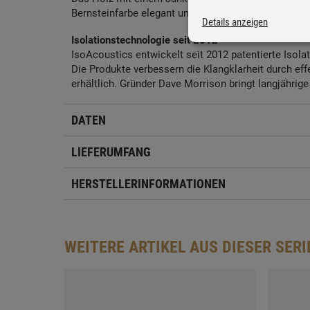
Bernsteinfarbe elegant und zeitlos in Deinen Wohn
Details anzeigen
Isolationstechnologie seit 2012
IsoAcoustics entwickelt seit 2012 patentierte Isol
Die Produkte verbessern die Klangklarheit durch eff
erhältlich. Gründer Dave Morrison bringt langjähri
DATEN
LIEFERUMFANG
HERSTELLERINFORMATIONEN
WEITERE ARTIKEL AUS DIESER SERI