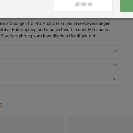
ablehnen
raum.
ationslösungen für Pro Audio, HiFi und Live-Anwendungen.
ektive Entkopplung und sind weltweit in über 60 Ländern
ge Studioerfahrung vom kanadischen Rundfunk mit.
E