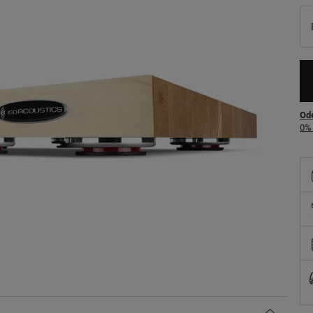
Ode
0% 