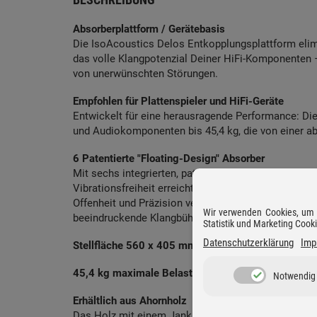
Absorberplattform / Gerätebasis
Die IsoAcoustics Delos Entkopplungsplattform elimi
das volle Klangpotenzial Deiner HiFi-Komponenten – 
von unerwünschten Störungen.
Empfohlen für Plattenspieler und HiFi-Geräte
Entwickelt für eine herausragende Performance: Die
und Audiokomponenten bis 45,4 kg, die von einer abs
6 Patentierte "Floating-Design" Absorber
Mit sechs integrierten, patentierten IsoAcoustics
Vibrationsfreiheit erreicht. Nur der untere Isolator
Offenheit und Präzision verbessert werden. Das Erge
Wir verwenden Cookies, um D
beeindruckende Klangbühne.
Statistik und Marketing Cook
Datenschutzerklärung
Imp
Stellfläche 560 x 405 mm, Höhe 45 mm
45,4 kg maximale Belastbarkeit
Notwendig
Erhältlich aus Ahornholz
Das Holz mit einem Janka-Härtewert von 1450 ist ext