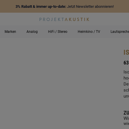
3% Rabatt & immer up-to-date:
Jetzt Newsletter abonnieren!
Marken
Analog
HiFi / Stereo
Heimkino / TV
Lautsprech
I
-
63
Is
ho
De
sc
un
ZU
Wi
wi