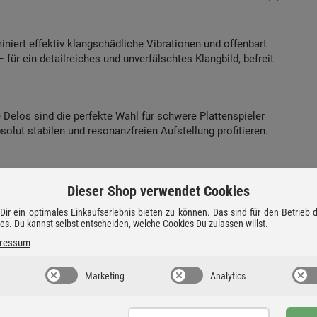
niert effektiv klangschädliche Vibrationen und offenbart
für ein detailreiches und unverfälschtes Klangbild, befreit
 Delos sind die perfekte Wahl für schwere Plattenspieler
olut stabilen und resonanzfreien Aufstellung profitieren.
 Absorbern wird ein außergewöhnliches Maß an
 berührt den Boden, wodurch Vibrationen gezielt abgeleitet und
Dieser Shop verwendet Cookies
bnis? Eine deutlich hörbar bessere Klangreinheit und eine
ir ein optimales Einkaufserlebnis bieten zu können. Das sind für den Betrieb
ies. Du kannst selbst entscheiden, welche Cookies Du zulassen willst.
ressum
Marketing
Analytics
rem langlebig und integriert sich mit seiner hellen