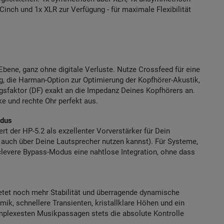
inch und 1x XLR zur Verfügung - für maximale Flexibilität
Ebene, ganz ohne digitale Verluste. Nutze Crossfeed für eine
ng, die Harman-Option zur Optimierung der Kopfhörer-Akustik,
gsfaktor (DF) exakt an die Impedanz Deines Kopfhörers an.
e und rechte Ohr perfekt aus.
odus
t der HP-5.2 als exzellenter Vorverstärker für Dein
 auch über Deine Lautsprecher nutzen kannst). Für Systeme,
r clevere Bypass-Modus eine nahtlose Integration, ohne dass
bietet noch mehr Stabilität und überragende dynamische
amik, schnellere Transienten, kristallklare Höhen und ein
komplexesten Musikpassagen stets die absolute Kontrolle