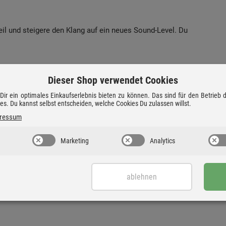
l und steigere den Klang auf ein neues Sound-Level. Du
anpassung hast Du die Lautstärke, den aktiven Eingang
Dieser Shop verwendet Cookies
lungen jederzeit im Blick. Das Layout wurde neu gestaltet,
öllig intuitiv vornehmen kannst – ohne die Wiedergabe zu
ir ein optimales Einkaufserlebnis bieten zu können. Das sind für den Betrieb
ies. Du kannst selbst entscheiden, welche Cookies Du zulassen willst.
ressum
 – direkt am Gerät über den Touchscreen oder bequem aus
Marketing
Analytics
rnbedienung.
loxiertem, sandgestrahltem Aluminium minimiert
ablehnen
le elektrische und mechanische Umgebung reduziert
h natürlicheres Hörerlebnis.