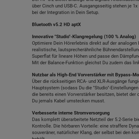
über Cinch und USB-C. Ausgangsseitig stehen je 1x C
bei der Integration in Dein Setup.
Bluetooth v5.2 HD aptX
Innovative "Studio"-Klangregelung (100 % Analog)
Optimiere Dein Hörerlebnis direkt auf der analogen 
realistische, lautsprecherähnliche Bühnendarstellu
Superflat für lineare Höhen und passe den Dämpfun
Mit der Balance-Funktion gleichst Du zudem das link
Nutzbar als High-End Vorverstärker mit Bypass-M
Über die rückseitigen RCA- und XLR-Ausgänge fungier
Hauptsystem (sodass Du die "Studio"-Einstellungen
die bereits einen Vorverstärker besitzen, bietet de
Du jemals Kabel umstecken musst.
Verbesserte interne Stromversorgung
Das komplett überarbeitete Netzteil der 5.2-Serie 
Kontrolle. Die hörbaren Vorteile: eine straffere Dyn
souveräner, natürlicher Klang, der selbst bei den 
behält.