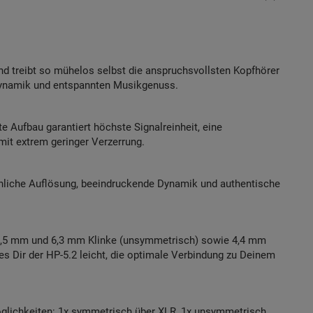
nd treibt so mühelos selbst die anspruchsvollsten Kopfhörer
 Dynamik und entspannten Musikgenuss.
 Aufbau garantiert höchste Signalreinheit, eine
mit extrem geringer Verzerrung.
nliche Auflösung, beeindruckende Dynamik und authentische
– 3,5 mm und 6,3 mm Klinke (unsymmetrisch) sowie 4,4 mm
s Dir der HP-5.2 leicht, die optimale Verbindung zu Deinem
öglichkeiten: 1x symmetrisch über XLR, 1x unsymmetrisch