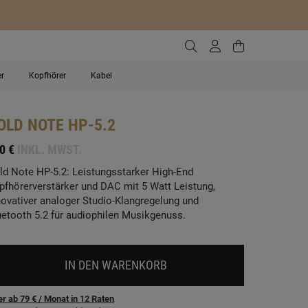
Zur Suche gehen
Zum Kundenko
Zum Waren
er
Kopfhörer
Kabel
OLD NOTE
HP-5.2
0 €
INKL. MWST.
ld Note HP-5.2: Leistungsstarker High-End
pfhörerverstärker und DAC mit 5 Watt Leistung,
novativer analoger Studio-Klangregelung und
uetooth 5.2 für audiophilen Musikgenuss.
IN DEN WARENKORB
r ab 79 €
/ Monat
in
12
Raten