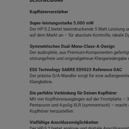
Kopfhörerverstärker
Super-leistungsstarke 5.000 mW
Der HP-5.2 bietet beeindruckende 5 Watt Leistung u
auf dem Markt an – für absolute Kontrolle, ideale
Symmetrisches Dual-Mono-Class-A-Design
Der audiophile, aus Premium-Komponenten gefertigte
störungsfreie und originalgetreue Klangwiedergabe 
ESS Technology SABRE ES9023 Reference DAC
Der präzise D/A-Wandler sorgt für eine außergewöh
Klangbühne.
Die perfekte Verbindung für Deinen Kopfhörer
Mit vier Kopfhörerausgängen auf der Frontplatte 
Pentaconn und 4-polig XLR (symmetrisch) – macht e
Kopfhörer herzustellen.
Vielfältige Anschlussmöglichkeiten
Der HP-5.2 bietet analoge und digitale Anschlussm