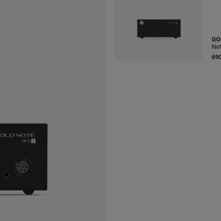
GO
Net
690