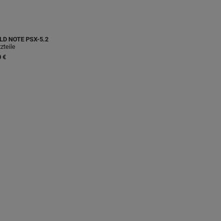
LD NOTE
PSX-5.2
zteile
 €