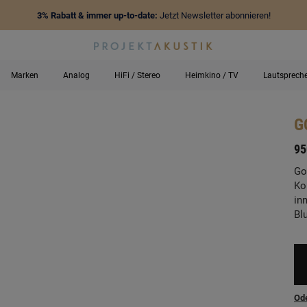
3% Rabatt & immer up-to-date:
Jetzt Newsletter abonnieren!
Marken
Analog
HiFi / Stereo
Heimkino / TV
Lautsprech
G
-
95
Go
Ko
in
Bl
Ode