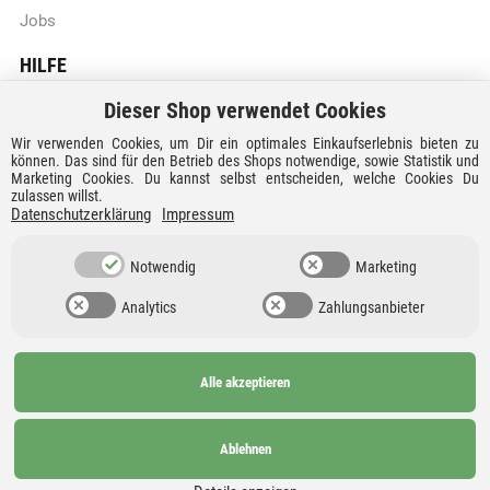
Jobs
HILFE
Dieser Shop verwendet Cookies
Batteriegesetzhinweise
Wir verwenden Cookies, um Dir ein optimales Einkaufserlebnis bieten zu
Vertrag widerrufen
können. Das sind für den Betrieb des Shops notwendige, sowie Statistik und
Marketing Cookies. Du kannst selbst entscheiden, welche Cookies Du
zulassen willst.
Versandkosten und Lieferzeiten
Datenschutzerklärung
Impressum
Zahlungsarten
Notwendig
Marketing
Analytics
Zahlungsanbieter
Alle akzeptieren
Ab 99€
AGB
Barrierefreiheit
versandkostenfrei nach
Widerrufsrecht
Datenschutz
Ablehnen
Deutschland und