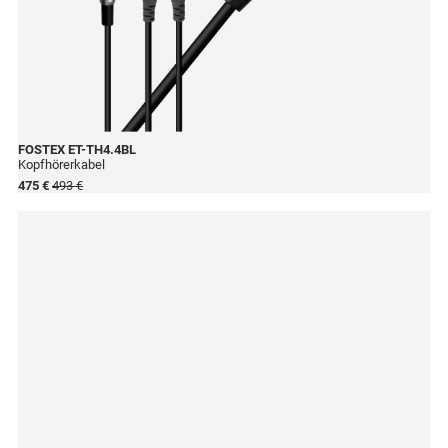
FOSTEX
ET-TH4.4BL
Kopfhörerkabel
475 €
493 €