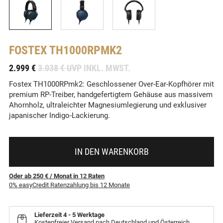
FOSTEX
TH1000RPMK2
-
2.999 €
3.038 € UVP
INKL. MWST.
Fostex TH1000RPmk2: Geschlossener Over-Ear-Kopfhörer mit
premium RP-Treiber, handgefertigtem Gehäuse aus massivem
Ahornholz, ultraleichter Magnesiumlegierung und exklusiver
japanischer Indigo-Lackierung.
IN DEN WARENKORB
Oder ab 250 €
/ Monat
in
12
Raten
0% easyCredit Ratenzahlung bis 12 Monate
Lieferzeit
4 - 5 Werktage
Kostenfreier Versand nach Deutschland und Österreich