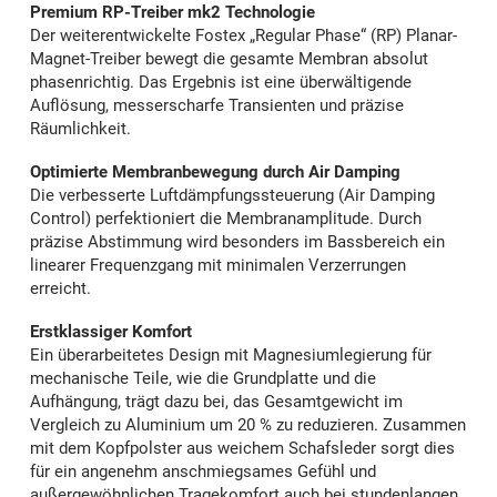
Premium RP-Treiber mk2 Technologie
Der weiterentwickelte Fostex „Regular Phase“ (RP) Planar-
Magnet-Treiber bewegt die gesamte Membran absolut
phasenrichtig. Das Ergebnis ist eine überwältigende
Auflösung, messerscharfe Transienten und präzise
Räumlichkeit.
Optimierte Membranbewegung durch Air Damping
Die verbesserte Luftdämpfungssteuerung (Air Damping
Control) perfektioniert die Membranamplitude. Durch
präzise Abstimmung wird besonders im Bassbereich ein
linearer Frequenzgang mit minimalen Verzerrungen
erreicht.
Erstklassiger Komfort
Ein überarbeitetes Design mit Magnesiumlegierung für
mechanische Teile, wie die Grundplatte und die
Aufhängung, trägt dazu bei, das Gesamtgewicht im
Vergleich zu Aluminium um 20 % zu reduzieren. Zusammen
mit dem Kopfpolster aus weichem Schafsleder sorgt dies
für ein angenehm anschmiegsames Gefühl und
außergewöhnlichen Tragekomfort auch bei stundenlangen