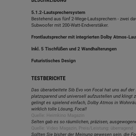
5.1.2-Lautsprechersystem
Bestehend aus fünf 2-Wege-Lautsprechern - zwei da
Subwoofer mit 200-Watt-Endverstäker.
Frontlautsprecher mit integrierten Dolby Atmos-La
Inkl. 5 Tischfüßen und 2 Wandhalterungen
Futuristisches Design
TESTBERICHTE
Das überarbeitete Sib Evo von Focal hat uns auf der 
platzsparend und universell aufzustellen und klingt
gelingt es spielend einfach, Dolby Atmos in Wohnräu
wirklich tolle Lösung, Focal!
Quelle: Heimkino Magazin
Selten gab es so räumlichen, präzisen, ausgewogenen
Quelle: Video Magazin, Preis/Leistung: überragend
Sollten Sie bisher der Meinung gewesen sein, die F