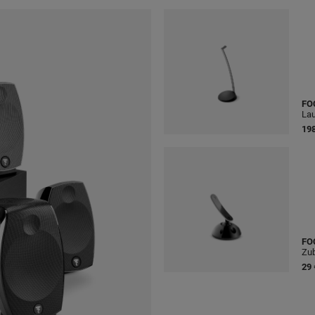
FO
Lau
198
FO
Zu
29 