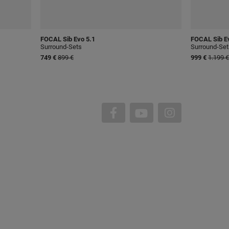
FOCAL
Sib Evo 5.1
FOCAL
Sib E
Surround-Sets
Surround-Set
749 €
899 €
999 €
1.199 €