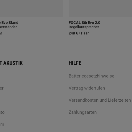
 Evo Stand
FOCAL
Sib Evo 2.0
herständer
Regallautsprecher
248 €
ar
/ Paar
T AKUSTIK
HILFE
Batteriegesetzhinweise
er
Vertrag widerrufen
Versandkosten und Lieferzeiten
nto
Zahlungsarten
um