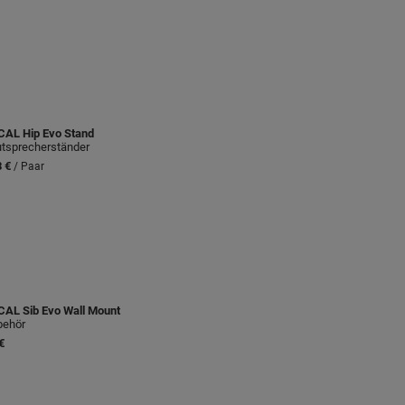
CAL
Hip Evo Stand
tsprecherständer
 €
/ Paar
CAL
Sib Evo Wall Mount
behör
€