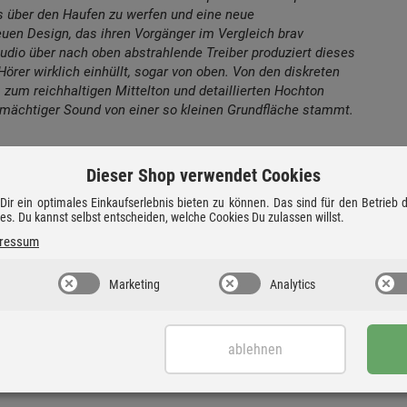
les über den Haufen zu werfen und eine neue
uen Design, das ihren Vorgänger im Vergleich brav
dio über nach oben abstrahlende Treiber produziert dieses
örer wirklich einhüllt, sogar von oben. Von den diskreten
zum reichhaltigen Mittelton und detaillierten Hochton
rt mächtiger Sound von einer so kleinen Grundfläche stammt.
Dieser Shop verwendet Cookies
ir ein optimales Einkaufserlebnis bieten zu können. Das sind für den Betrieb
ies. Du kannst selbst entscheiden, welche Cookies Du zulassen willst.
ressum
Marketing
Analytics
ablehnen