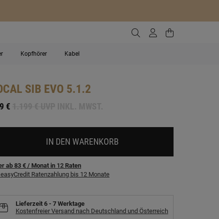
Zur Suche gehen
Zum Kundenko
Zum Waren
er
Kopfhörer
Kabel
OCAL
SIB EVO 5.1.2
9 €
1.199 € UVP
INKL. MWST.
IN DEN WARENKORB
r ab 83 €
/ Monat
in
12
Raten
easyCredit Ratenzahlung bis 12 Monate
Lieferzeit
6 - 7 Werktage
Kostenfreier Versand nach Deutschland und Österreich