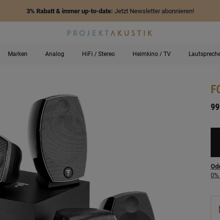
3% Rabatt & immer up-to-date:
Jetzt Newsletter abonnieren!
Marken
Analog
HiFi / Stereo
Heimkino / TV
Lautsprech
F
-
99
Ode
0% 