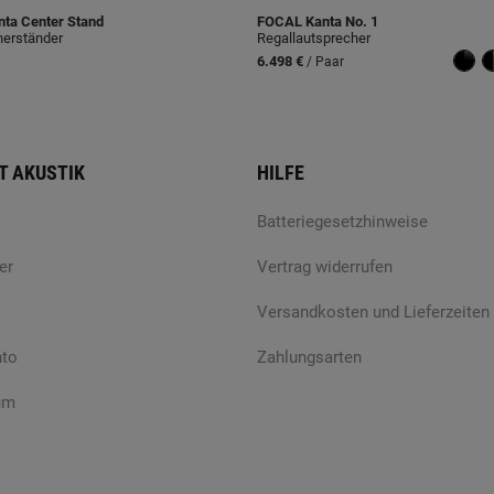
ta Center Stand
FOCAL
Kanta No. 1
herständer
Regallautsprecher
6.498 €
/ Paar
T AKUSTIK
HILFE
Batteriegesetzhinweise
er
Vertrag widerrufen
Versandkosten und Lieferzeiten
nto
Zahlungsarten
um