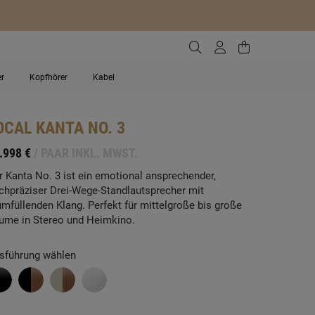
Zur Suche gehen
Zum Kundenko
Zum Waren
er
Kopfhörer
Kabel
OCAL
KANTA NO. 3
.998 €
/ PAAR INKL. MWST.
r Kanta No. 3 ist ein emotional ansprechender,
chpräziser Drei-Wege-Standlautsprecher mit
umfüllenden Klang. Perfekt für mittelgroße bis große
ume in Stereo und Heimkino.
sführung wählen