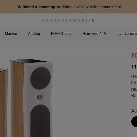
3% Rabatt & immer up-to-date:
Jetzt Newsletter abonnieren!
Marken
Analog
HiFi / Stereo
Heimkino / TV
Lautsprech
F
-
11
De
ho
ra
Rä
Au