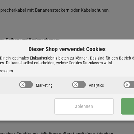
sprecherkabel mit Bananensteckern oder Kabelschuhen,
ren Spikes und Bodenschonern
gen für einen sauberen und differenzierten Klang.
Dieser Shop verwendet Cookies
ir ein optimales Einkaufserlebnis bieten zu können. Das sind für den Betrieb
ies. Du kannst selbst entscheiden, welche Cookies Du zulassen willst.
 in Kombination mit einem Gehäuse in Black High Gloss,
h.
ressum
Marketing
Analytics
ablehnen
ulsiver Spielfreude. Mit ihrer äußerst spritzigen, frischen