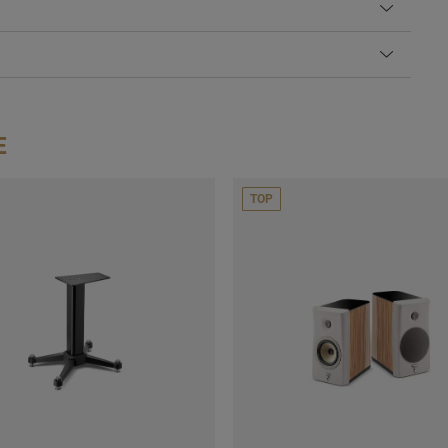
E
TOP