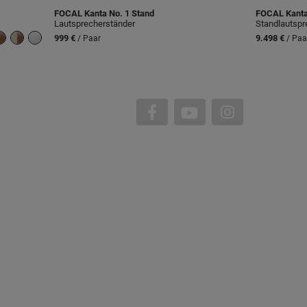
FOCAL
Kanta No. 1 Stand
FOCAL
Kanta
Lautsprecherständer
Standlautspr
999 €
9.498 €
/ Paar
/ Paa