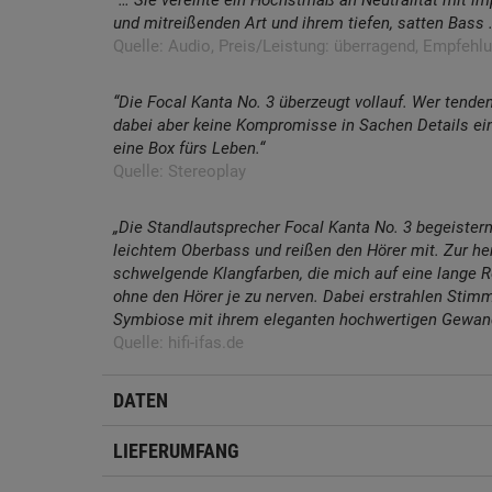
und mitreißenden Art und ihrem tiefen, satten Bass 
Quelle: Audio, Preis/Leistung: überragend, Empfehl
“Die Focal Kanta No. 3 überzeugt vollauf. Wer tende
dabei aber keine Kompromisse in Sachen Details ein
eine Box fürs Leben.“
Quelle: Stereoplay
„Die Standlautsprecher Focal Kanta No. 3 begeistern
leichtem Oberbass und reißen den Hörer mit. Zur h
schwelgende Klangfarben, die mich auf eine lange Re
ohne den Hörer je zu nerven. Dabei erstrahlen Stimm
Symbiose mit ihrem eleganten hochwertigen Gewand 
Quelle: hifi-ifas.de
DATEN
LIEFERUMFANG