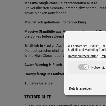
Massive Single-Wire-Lautsprecheranschlüsse
Die versilberten Schraubklemmen akzeptieren Laut
sowie blanken Kabelenden.
Magnetisch gehaltene Frontabdeckung
Massive Standfüße aus Metall mit hohenverstellba
Die Spikes leiten störende Schwingungen ab und sor
Erhältlich in 4 edlen Ausführungen
Wir verwenden Cookies, um D
Statistik und Marketing Cook
Die Lautsprecher sind mit einer matten Frontplatte
White High Gloss, oder Walnut High Gloss erhältlic
Datenschutzerklärung
Imp
Award Winning HiFi seit 1979
Notwendig
Handgefertigt in Frankreich
10 Jahre Garantie
Details anzeigen
TESTBERICHTE
“… Sie vereinte ein Höchstmaß an Neutralität mit imp