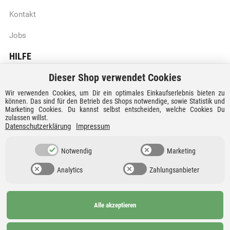
Kontakt
Jobs
HILFE
Dieser Shop verwendet Cookies
Batteriegesetzhinweise
Wir verwenden Cookies, um Dir ein optimales Einkaufserlebnis bieten zu
Vertrag widerrufen
können. Das sind für den Betrieb des Shops notwendige, sowie Statistik und
Marketing Cookies. Du kannst selbst entscheiden, welche Cookies Du
zulassen willst.
Versandkosten und Lieferzeiten
Datenschutzerklärung
Impressum
Zahlungsarten
Notwendig
Marketing
Analytics
Zahlungsanbieter
Alle akzeptieren
Ab 99€
AGB
Barrierefreiheit
versandkostenfrei nach
Widerrufsrecht
Datenschutz