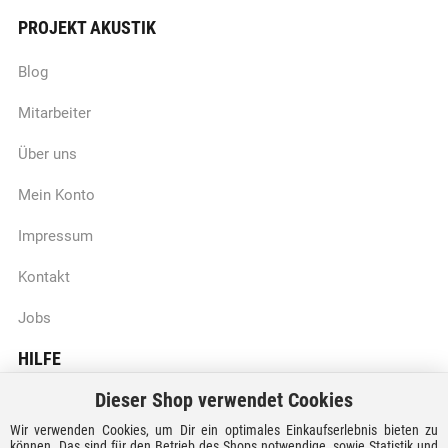
PROJEKT AKUSTIK
Blog
Mitarbeiter
Über uns
Mein Konto
Impressum
Kontakt
Jobs
HILFE
Dieser Shop verwendet Cookies
Batteriegesetzhinweise
Wir verwenden Cookies, um Dir ein optimales Einkaufserlebnis bieten zu
Vertrag widerrufen
können. Das sind für den Betrieb des Shops notwendige, sowie Statistik und