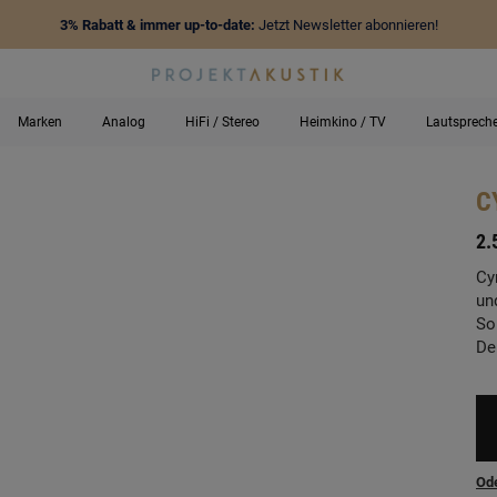
3% Rabatt & immer up-to-date:
Jetzt Newsletter abonnieren!
Marken
Analog
HiFi / Stereo
Heimkino / TV
Lautsprech
C
-
2.
Cy
un
So
De
Ode