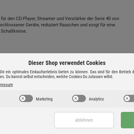
für den CD-Player, Streamer und Verstärker der Serie 40 von
schlossener Geräte, reduziert Rauschen und sorgt für eine
 Schaltkreise.
 durch minimalistisches Design mit einem hochwertigen
Dieser Shop verwendet Cookies
m und einer Front aus gehärtetem Glas. Dieses sieht nicht
ir ein optimales Einkaufserlebnis bieten zu können. Das sind für den Betrieb
en Einflüssen und sorgt mit Antivibrationsfüßen für
ies. Du kannst selbst entscheiden, welche Cookies Du zulassen willst.
ressum
Marketing
Analytics
 Königreich (UK) - seit 1984.
ablehnen