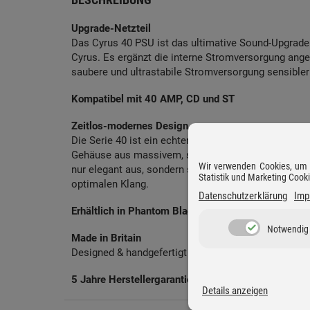
Upgrade-Netzteil
Das Cyrus 40 PSU ist das ultimative Sound-Upgrade 
Cyrus. Es ergänzt die interne Stromversorgung ange
saubere und ultrastabile Stromversorgung sensibler
Kompatibel mit 40 AMP, CD und ST
Zeitlos-modernes Design
Die Serie 40 ist ein echter Blickfang und besticht
Gehäuse aus massivem, schwarz eloxiertem Aluminiu
Wir verwenden Cookies, um D
nur elegant aus, sondern schützt effektiv vor äußer
Statistik und Marketing Cook
optimalen Klang.
Datenschutzerklärung
Imp
Erhältlich in Phantom Black
Notwendig
Made in Britain
Designed & handgefertigt in Huntingdon, Vereinigtes
5 Jahre Herstellergarantie
Details anzeigen