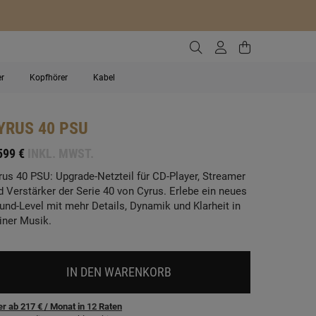
Zur Suche gehen
Zum Kundenko
Zum Waren
er
Kopfhörer
Kabel
YRUS
40 PSU
599 €
INKL. MWST.
rus 40 PSU: Upgrade-Netzteil für CD-Player, Streamer
d Verstärker der Serie 40 von Cyrus. Erlebe ein neues
und-Level mit mehr Details, Dynamik und Klarheit in
iner Musik.
IN DEN WARENKORB
r ab 217 €
/ Monat
in
12
Raten