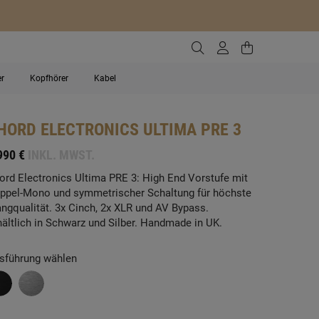
Zur Suche gehen
Zum Kundenko
Zum Waren
er
Kopfhörer
Kabel
HORD ELECTRONICS
ULTIMA PRE 3
990 €
INKL. MWST.
ord Electronics Ultima PRE 3: High End Vorstufe mit
ppel-Mono und symmetrischer Schaltung für höchste
angqualität. 3x Cinch, 2x XLR und AV Bypass.
hältlich in Schwarz und Silber. Handmade in UK.
sführung wählen