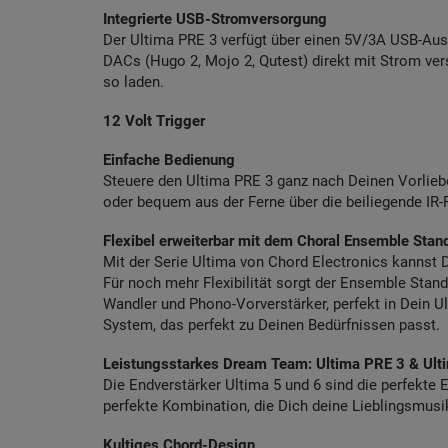
Integrierte USB-Stromversorgung
Der Ultima PRE 3 verfügt über einen 5V/3A USB-Aus
DACs (Hugo 2, Mojo 2, Qutest) direkt mit Strom ve
so laden.
12 Volt Trigger
Einfache Bedienung
Steuere den Ultima PRE 3 ganz nach Deinen Vorliebe
oder bequem aus der Ferne über die beiliegende IR-
Flexibel erweiterbar mit dem Choral Ensemble Stan
Mit der Serie Ultima von Chord Electronics kannst 
Für noch mehr Flexibilität sorgt der Ensemble Stand.
Wandler und Phono-Vorverstärker, perfekt in Dein Ul
System, das perfekt zu Deinen Bedürfnissen passt.
Leistungsstarkes Dream Team: Ultima PRE 3 & Ult
Die Endverstärker Ultima 5 und 6 sind die perfekte
perfekte Kombination, die Dich deine Lieblingsmusi
Kultiges Chord-Design