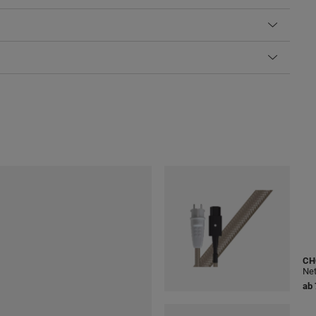
CH
Net
ab