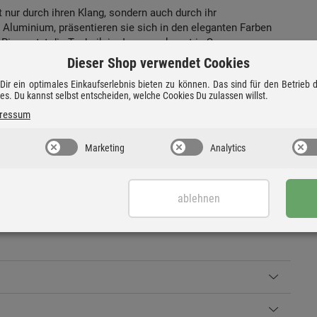
 nur durch ihren Klang, sondern auch durch ihr
Aluminium, präsentieren sie sich in den eleganten Farben
 Ring setzt die Technik im Innern gekonnt in Szene,
t steckt und weckt die Neugier auf das Klangerlebnis.
Dieser Shop verwendet Cookies
ir ein optimales Einkaufserlebnis bieten zu können. Das sind für den Betrieb
brationsfüssen
ies. Du kannst selbst entscheiden, welche Cookies Du zulassen willst.
ressum
Marketing
Analytics
für die Symbiose aus innovativem Design, fortschrittlichster
 Produkt ist ein Meisterwerk der Klangwiedergabe, das die
ablehnen