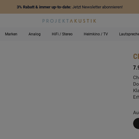
3% Rabatt & immer up-to-date:
Jetzt Newsletter abonnieren!
Marken
Analog
HiFi / Stereo
Heimkino / TV
Lautsprech
C
-
7.
Ch
Do
Kl
Er
Au