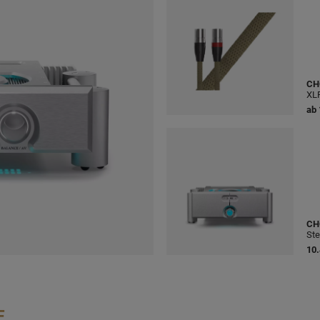
CH
XL
ab
CH
Ste
10.
E