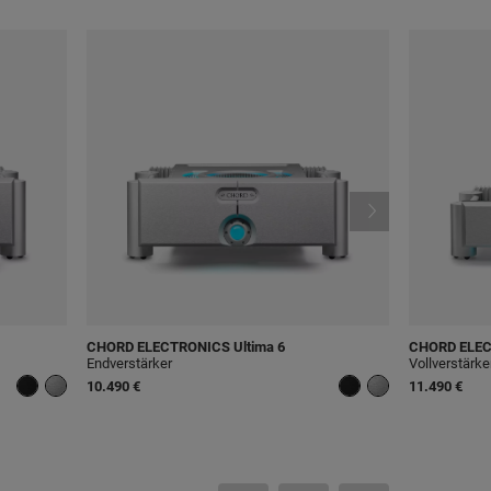
CHORD ELECTRONICS
Ultima 6
CHORD ELE
Endverstärker
Vollverstärke
10.490 €
11.490 €