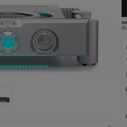
Ode
0% 