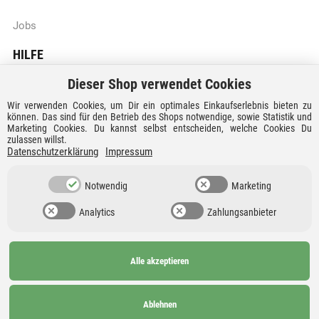
Jobs
HILFE
Dieser Shop verwendet Cookies
Batteriegesetzhinweise
Wir verwenden Cookies, um Dir ein optimales Einkaufserlebnis bieten zu
Vertrag widerrufen
können. Das sind für den Betrieb des Shops notwendige, sowie Statistik und
Marketing Cookies. Du kannst selbst entscheiden, welche Cookies Du
zulassen willst.
Versandkosten und Lieferzeiten
Datenschutzerklärung
Impressum
Zahlungsarten
Notwendig
Marketing
Analytics
Zahlungsanbieter
Alle akzeptieren
Ab 99€
AGB
Barrierefreiheit
versandkostenfrei nach
Widerrufsrecht
Datenschutz
Ablehnen
Deutschland und