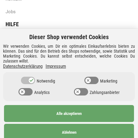
Jobs
HILFE
Dieser Shop verwendet Cookies
Batteriegesetzhinweise
Wir verwenden Cookies, um Dir ein optimales Einkaufserlebnis bieten zu
Vertrag widerrufen
können. Das sind für den Betrieb des Shops notwendige, sowie Statistik und
Marketing Cookies. Du kannst selbst entscheiden, welche Cookies Du
zulassen willst.
Versandkosten und Lieferzeiten
Datenschutzerklärung
Impressum
Zahlungsarten
Notwendig
Marketing
Analytics
Zahlungsanbieter
Alle akzeptieren
Ab 99€
AGB
Barrierefreiheit
versandkostenfrei nach
Widerrufsrecht
Datenschutz
Ablehnen
Deutschland und