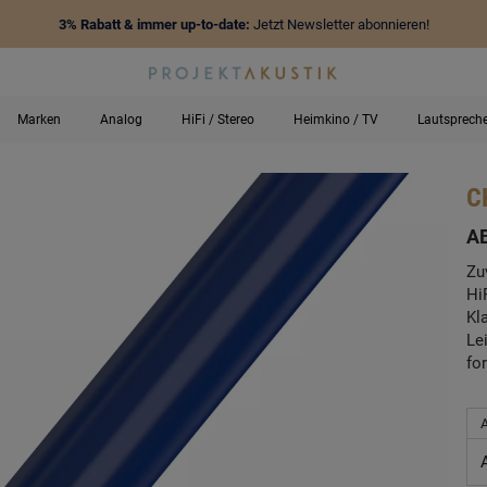
3% Rabatt & immer up-to-date:
Jetzt Newsletter abonnieren!
Marken
Analog
HiFi / Stereo
Heimkino / TV
Lautsprech
C
-
A
Zu
Hi
Kl
Le
fo