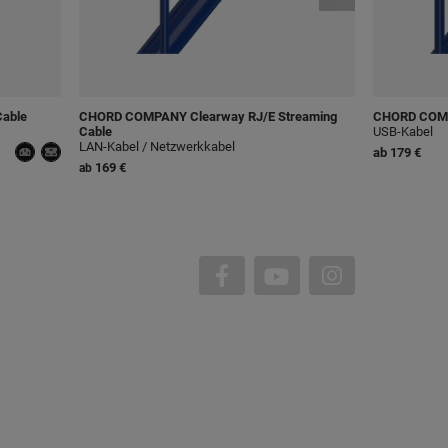
Cable
CHORD COMPANY
Clearway RJ/E Streaming
CHORD COM
Cable
USB-Kabel
LAN-Kabel / Netzwerkkabel
ab
179 €
169 €
ab