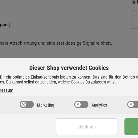
5
pper)
ale Abschirmung und eine erstklassige Signalreinheit.
Dieser Shop verwendet Cookies
ir ein optimales Einkaufserlebnis bieten zu können. Das sind für den Betrieb
ies. Du kannst selbst entscheiden, welche Cookies Du zulassen willst.
ressum
Marketing
Analytics
ablehnen
äuft strenge Qualitätskontrollen, um höchste Leistung und