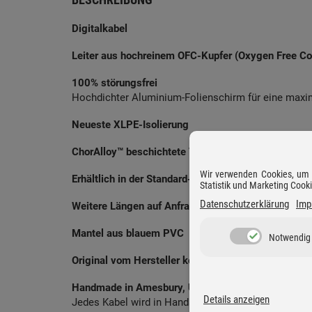
Digitalkabel
Leiter aus hochreinem OFC-Kupfer (Oxygen Free Co
100% störungsfrei
Hochdichter Aluminium-Folienschirm für eine maxim
Neueste XLPE-Isolierung
ChorAlloy™ beschichtete VEE3-Steckverbinder
Wir verwenden Cookies, um D
Erhältlich in der Standard-Länge 1.00 m
Statistik und Marketing Cook
Datenschutzerklärung
Imp
Weitere Längen auf Anfrage
Mantel aus blauem PVC
Notwendig
Original vom Hersteller konfektioniert
Handmade in Amesbury, UK
Details anzeigen
Jedes Kabel wird in Handarbeit gefertigt und durchl