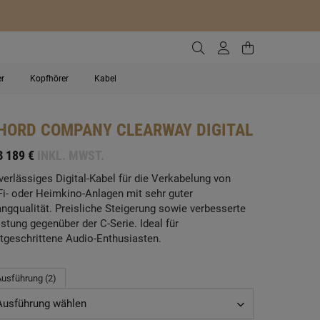
Zur Suche gehen
Zum Kundenko
Zum Waren
er
Kopfhörer
Kabel
HORD COMPANY
CLEARWAY DIGITAL
B
189 €
INKL. MWST.
verlässiges Digital-Kabel für die Verkabelung von
Fi- oder Heimkino-Anlagen mit sehr guter
angqualität. Preisliche Steigerung sowie verbesserte
istung gegenüber der C-Serie. Ideal für
rtgeschrittene Audio-Enthusiasten.
Ausführung (2)
Ausführung wählen