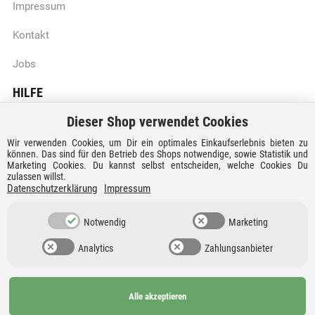
Impressum
Kontakt
Jobs
HILFE
Dieser Shop verwendet Cookies
Batteriegesetzhinweise
Wir verwenden Cookies, um Dir ein optimales Einkaufserlebnis bieten zu
Vertrag widerrufen
können. Das sind für den Betrieb des Shops notwendige, sowie Statistik und
Marketing Cookies. Du kannst selbst entscheiden, welche Cookies Du
zulassen willst.
Versandkosten und Lieferzeiten
Datenschutzerklärung
Impressum
Zahlungsarten
Notwendig
Marketing
Analytics
Zahlungsanbieter
Alle akzeptieren
Ab 99€
AGB
Barrierefreiheit