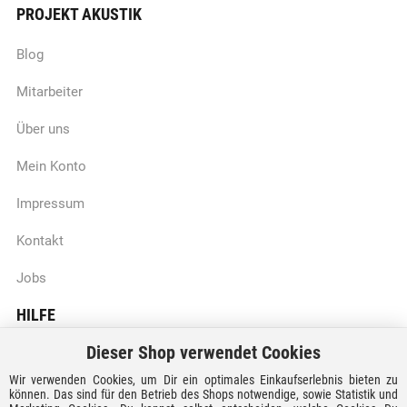
PROJEKT AKUSTIK
Blog
Mitarbeiter
Über uns
Mein Konto
Impressum
Kontakt
Jobs
HILFE
Dieser Shop verwendet Cookies
Batteriegesetzhinweise
Wir verwenden Cookies, um Dir ein optimales Einkaufserlebnis bieten zu
Vertrag widerrufen
können. Das sind für den Betrieb des Shops notwendige, sowie Statistik und