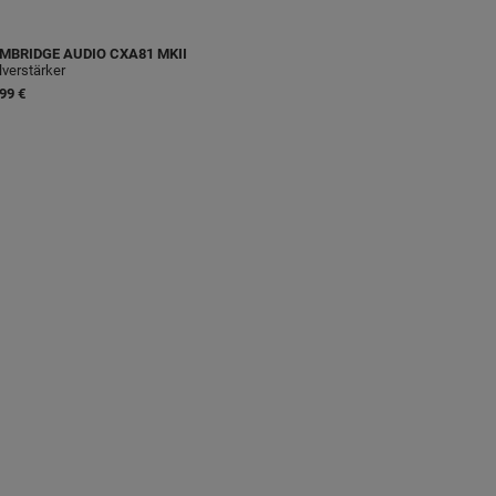
MBRIDGE AUDIO
CXA81 MKII
lverstärker
99 €