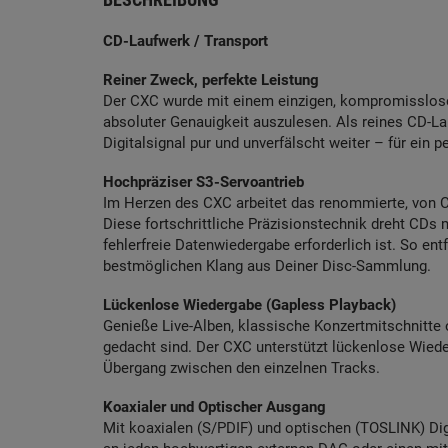
CD-Laufwerk / Transport
Reiner Zweck, perfekte Leistung
Der CXC wurde mit einem einzigen, kompromisslosen
absoluter Genauigkeit auszulesen. Als reines CD-Lau
Digitalsignal pur und unverfälscht weiter – für ein p
Hochpräziser S3-Servoantrieb
Im Herzen des CXC arbeitet das renommierte, von C
Diese fortschrittliche Präzisionstechnik dreht CDs 
fehlerfreie Datenwiedergabe erforderlich ist. So ent
bestmöglichen Klang aus Deiner Disc-Sammlung.
Lückenlose Wiedergabe (Gapless Playback)
Genieße Live-Alben, klassische Konzertmitschnitte 
gedacht sind. Der CXC unterstützt lückenlose Wiede
Übergang zwischen den einzelnen Tracks.
Koaxialer und Optischer Ausgang
Mit koaxialen (S/PDIF) und optischen (TOSLINK) Di