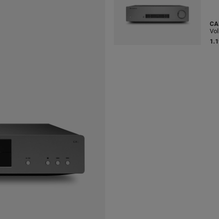
CA
Vol
1.1