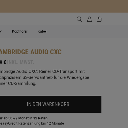
Zur Suche gehen
Zum Kundenko
Zum Waren
er
Kopfhörer
Kabel
AMBRIDGE AUDIO
CXC
9 €
INKL. MWST.
mbridge Audio CXC: Reiner CD-Transport mit
chpräzisem S3-Servoantrieb für die Wiedergabe
iner CD-Sammlung.
IN DEN WARENKORB
r ab 50 €
/ Monat
in
12
Raten
easyCredit Ratenzahlung bis 12 Monate