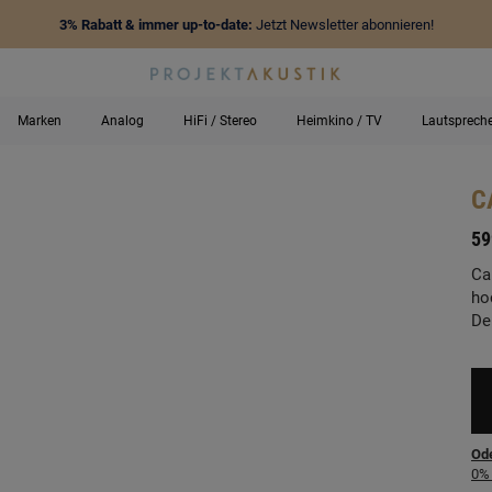
3% Rabatt & immer up-to-date:
Jetzt Newsletter abonnieren!
Marken
Analog
HiFi / Stereo
Heimkino / TV
Lautsprech
C
-
59
Ca
ho
De
Ode
0% 