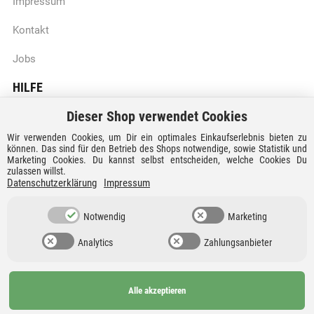
Impressum
Kontakt
Jobs
HILFE
Dieser Shop verwendet Cookies
Batteriegesetzhinweise
Wir verwenden Cookies, um Dir ein optimales Einkaufserlebnis bieten zu
Vertrag widerrufen
können. Das sind für den Betrieb des Shops notwendige, sowie Statistik und
Marketing Cookies. Du kannst selbst entscheiden, welche Cookies Du
zulassen willst.
Versandkosten und Lieferzeiten
Datenschutzerklärung
Impressum
Zahlungsarten
Notwendig
Marketing
Analytics
Zahlungsanbieter
Alle akzeptieren
Ab 99€
AGB
Barrierefreiheit