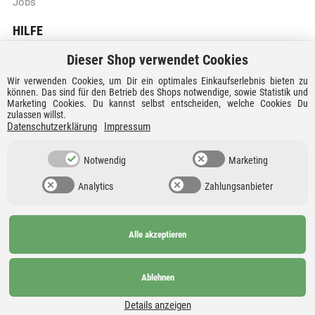
Jobs
HILFE
Dieser Shop verwendet Cookies
Batteriegesetzhinweise
Wir verwenden Cookies, um Dir ein optimales Einkaufserlebnis bieten zu
Vertrag widerrufen
können. Das sind für den Betrieb des Shops notwendige, sowie Statistik und
Marketing Cookies. Du kannst selbst entscheiden, welche Cookies Du
zulassen willst.
Versandkosten und Lieferzeiten
Datenschutzerklärung
Impressum
Zahlungsarten
Notwendig
Marketing
Analytics
Zahlungsanbieter
Alle akzeptieren
Ab 99€
AGB
Barrierefreiheit
versandkostenfrei nach
Widerrufsrecht
Datenschutz
Ablehnen
Deutschland und
Details anzeigen
Österreich