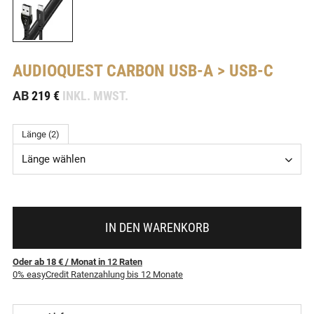
AUDIOQUEST
CARBON USB-A > USB-C
-
AB
219 €
INKL. MWST.
Länge (2)
Länge wählen
IN DEN WARENKORB
Oder ab 18 €
/ Monat
in
12
Raten
0% easyCredit Ratenzahlung bis 12 Monate