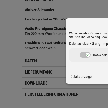
Aktiver Subwoofer
Leistungsstarker 200 Watt Class-D Endverstärker
Audio Pro-eigene Chassis-Technologie
Wir verwenden Cookies, um D
Ein 200 mm Woofer und zwei 220 mm Passiv-Radiato
Statistik und Marketing Cook
Erhältlich in zwei stylischen Farbvarianten
Datenschutzerklärung
Imp
Schwarz oder Weiß.
Notwendig
DATEN
LIEFERUMFANG
Details anzeigen
DOWNLOADS
HERSTELLERINFORMATIONEN