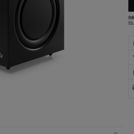
Ode
0% 