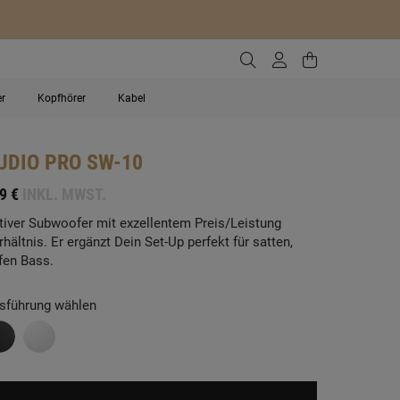
Zur Suche gehen
Zum Kundenko
Zum Waren
er
Kopfhörer
Kabel
UDIO PRO
SW-10
9 €
INKL. MWST.
tiver Subwoofer mit exzellentem Preis/Leistung
rhältnis. Er ergänzt Dein Set-Up perfekt für satten,
efen Bass.
sführung wählen