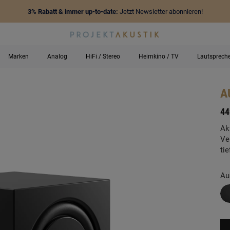
3% Rabatt & immer up-to-date:
Jetzt Newsletter abonnieren!
Marken
Analog
HiFi / Stereo
Heimkino / TV
Lautsprech
A
-
44
Ak
Ve
ti
Au