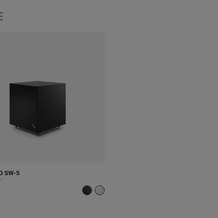
E
O
SW-5
r