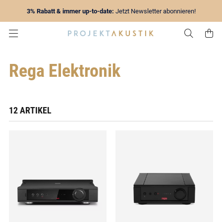
3% Rabatt & immer up-to-date:
Jetzt Newsletter abonnieren!
Zur Su
Z
Rega Elektronik
12 ARTIKEL