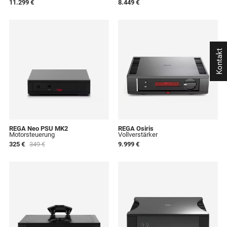
11.299 €
8.449 €
Kontakt
REGA Neo PSU MK2
REGA Osiris
Motorsteuerung
Vollverstärker
325 €
349 €
9.999 €