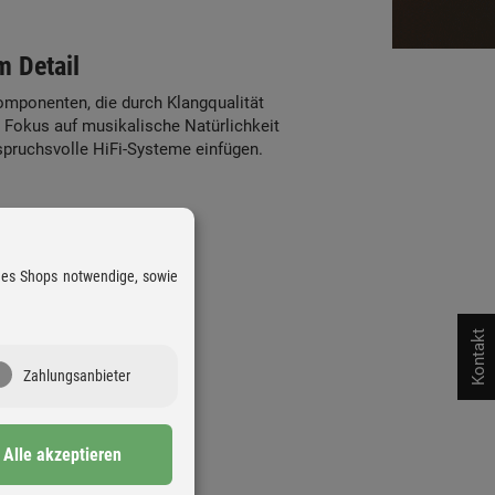
m Detail
Komponenten, die durch Klangqualität
 Fokus auf musikalische Natürlichkeit
spruchsvolle HiFi-Systeme einfügen.
 des Shops notwendige, sowie
Kontakt
Zahlungsanbieter
Alle akzeptieren