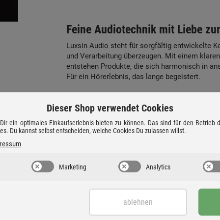
Feine Audiotechnik mit Liebe zu
Luxsin Audio steht für sorgfältig entwickelte 
und Verarbeitung überzeugen. Mit einem klaren
entstehen Produkte, die sich harmonisch in an
Für ein Hörerlebnis, das lange begeistert.
Dieser Shop verwendet Cookies
ir ein optimales Einkaufserlebnis bieten zu können. Das sind für den Betrieb
ies. Du kannst selbst entscheiden, welche Cookies Du zulassen willst.
ressum
Marketing
Analytics
ablehnen