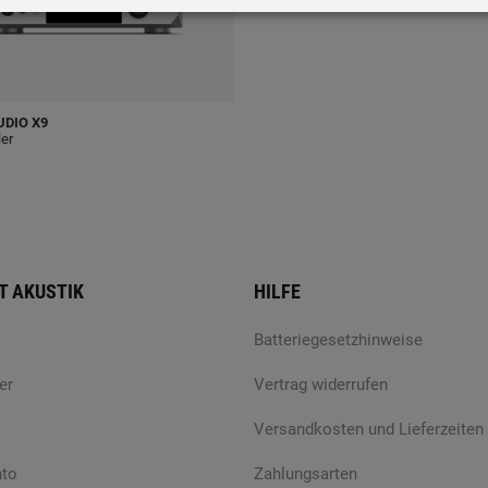
UDIO
X9
er
T AKUSTIK
HILFE
Batteriegesetzhinweise
er
Vertrag widerrufen
Versandkosten und Lieferzeiten
nto
Zahlungsarten