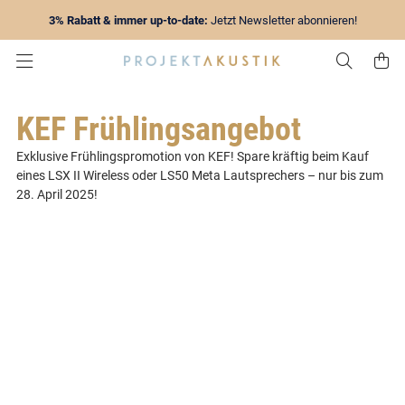
3% Rabatt & immer up-to-date:
Jetzt Newsletter abonnieren!
Zur Su
Z
KEF Frühlingsangebot
Exklusive Frühlingspromotion von KEF! Spare kräftig beim Kauf
eines LSX II Wireless oder LS50 Meta Lautsprechers – nur bis zum
28. April 2025!