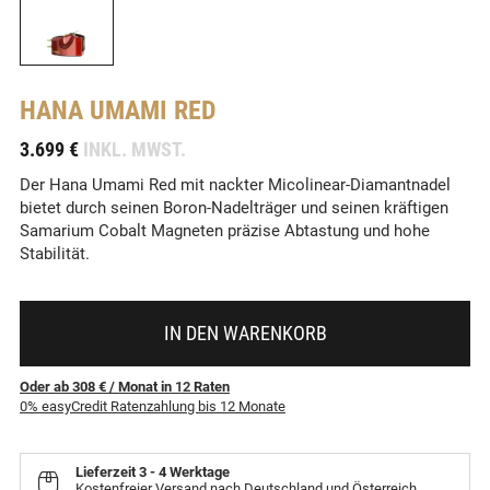
HANA
UMAMI RED
-
3.699 €
INKL. MWST.
Der Hana Umami Red mit nackter Micolinear-Diamantnadel
bietet durch seinen Boron-Nadelträger und seinen kräftigen
Samarium Cobalt Magneten präzise Abtastung und hohe
Stabilität.
IN DEN WARENKORB
Oder ab 308 €
/ Monat
in
12
Raten
0% easyCredit Ratenzahlung bis 12 Monate
Lieferzeit
3 - 4 Werktage
Kostenfreier Versand nach Deutschland und Österreich