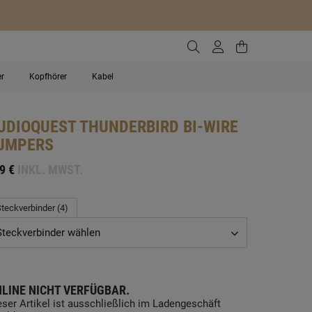
Zur Suche gehen
Zum Kundenko
Zum Waren
er
Kopfhörer
Kabel
UDIOQUEST
THUNDERBIRD BI-WIRE
UMPERS
9 €
INKL. MWST.
teckverbinder (4)
Steckverbinder wählen
LINE NICHT VERFÜGBAR.
eser Artikel ist ausschließlich im Ladengeschäft