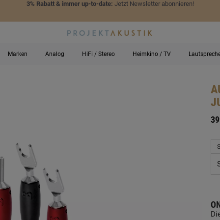
3% Rabatt & immer up-to-date:
Jetzt Newsletter abonnieren!
Marken
Analog
HiFi / Stereo
Heimkino / TV
Lautsprech
A
J
-
39
S
ON
Di