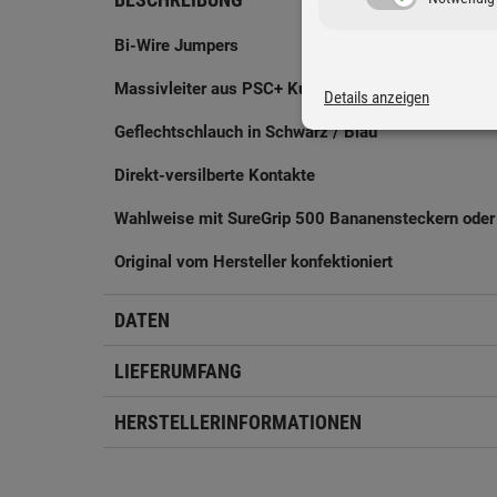
Bi-Wire Jumpers
Massivleiter aus PSC+ Kupfer
Details anzeigen
Geflechtschlauch in Schwarz / Blau
Direkt-versilberte Kontakte
Wahlweise mit SureGrip 500 Bananensteckern ode
Original vom Hersteller konfektioniert
DATEN
LIEFERUMFANG
HERSTELLERINFORMATIONEN