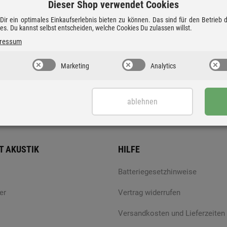
Dieser Shop verwendet Cookies
ir ein optimales Einkaufserlebnis bieten zu können. Das sind für den Betrieb
ies. Du kannst selbst entscheiden, welche Cookies Du zulassen willst.
ressum
Marketing
Analytics
6
CAYIN CS-100CD
CD-Player
2.900 €
ablehnen
T AKUSTIK
HILFE
Batteriegesetzhinweise
er
Vertrag widerrufen
Versandkosten und Lieferzeiten