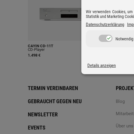
Wir verwenden Cookies, um D
Statistik und Marketing Cook
Datenschutzerklärung
Imp
Notwendig
CAYIN CD-11T
CAYIN CP
CD-Player
CD-Player
1.498 €
998 €
Details anzeigen
TERMIN VEREINBAREN
PROJEK
GEBRAUCHT GEGEN NEU
Blog
Mitarbeit
NEWSLETTER
Über uns
EVENTS