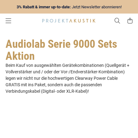
3% Rabatt & immer up-to-date:
Jetzt Newsletter abonnieren!
Zur Su
Z
Audiolab Serie 9000 Sets
Aktion
Beim Kauf von ausgewählten Gerätekombinationen (Quellgerät +
Vollverstärker und / oder der Vor-/Endverstärker-Kombination)
legen wir nicht nur die hochwertigen Clearway Power Cable
GRATIS mit ins Paket, sondern auch die passenden
Verbindungskabel (Digital- oder XLR-Kabel)!