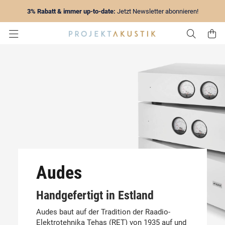
3% Rabatt & immer up-to-date:
Jetzt Newsletter abonnieren!
Zur Su
Z
Audes
Handgefertigt in Estland
Audes baut auf der Tradition der Raadio-
Elektrotehnika Tehas (RET) von 1935 auf und