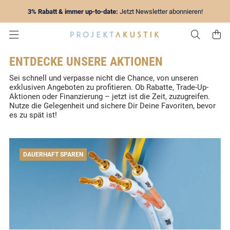
3% Rabatt & immer up-to-date:
Jetzt Newsletter abonnieren!
Zur Su
Z
ENTDECKE UNSERE AKTIONEN
Sei schnell und verpasse nicht die Chance, von unseren
exklusiven Angeboten zu profitieren. Ob Rabatte, Trade-Up-
Aktionen oder Finanzierung – jetzt ist die Zeit, zuzugreifen.
Nutze die Gelegenheit und sichere Dir Deine Favoriten, bevor
es zu spät ist!
DAUERHAFT SPAREN